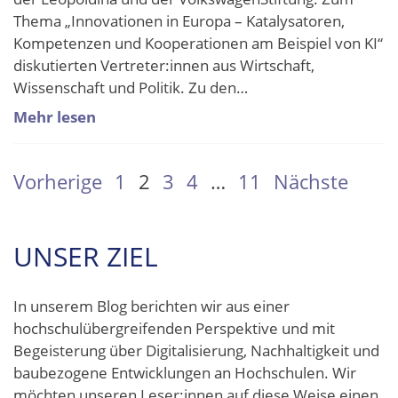
Thema „Innovationen in Europa – Katalysatoren,
Kompetenzen und Kooperationen am Beispiel von KI“
diskutierten Vertreter:innen aus Wirtschaft,
Wissenschaft und Politik. Zu den…
Mehr lesen
SEITENNUMMERIERUNG
Vorherige
1
2
3
4
…
11
Nächste
DER
BEITRÄGE
UNSER ZIEL
In unserem Blog berichten wir aus einer
hochschulübergreifenden Perspektive und mit
Begeisterung über Digitalisierung, Nachhaltigkeit und
baubezogene Entwicklungen an Hochschulen. Wir
möchten unseren Leser:innen auf diese Weise einen