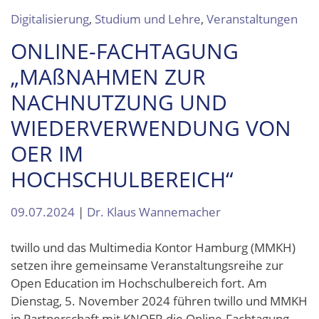
Digitalisierung
,
Studium und Lehre
,
Veranstaltungen
ONLINE-FACHTAGUNG
„MA
ß
NAHMEN ZUR
NACHNUTZUNG UND
WIEDERVERWENDUNG VON
OER IM
HOCHSCHULBEREICH“
09.07.2024
|
Dr. Klaus Wannemacher
twillo und das Multimedia Kontor Hamburg (MMKH)
setzen ihre gemeinsame Veranstaltungsreihe zur
Open Education im Hochschulbereich fort. Am
Dienstag, 5. November 2024 führen twillo und MMKH
in Partnerschaft mit KNOER die Online-Fachtagung