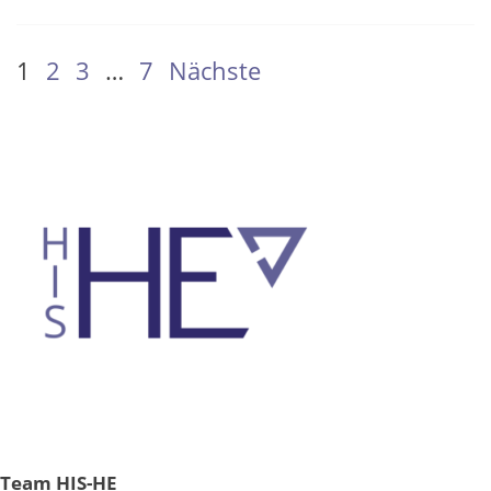
SEITENNUMMERIERUNG
1
2
3
…
7
Nächste
DER
BEITRÄGE
Team HIS-HE