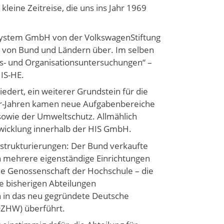
kleine Zeitreise, die uns ins Jahr 1969
-System GmbH von der VolkswagenStiftung
ft von Bund und Ländern über. Im selben
äts- und Organisationsuntersuchungen“ –
HIS-HE.
edert, ein weiterer Grundstein für die
0er-Jahren kamen neue Aufgabenbereiche
owie der Umweltschutz. Allmählich
twicklung innerhalb der HIS GmbH.
strukturierungen: Der Bund verkaufte
n mehrere eigenständige Einrichtungen
ine Genossenschaft der Hochschule – die
e bisherigen Abteilungen
 in das neu gegründete Deutsche
(DZHW) überführt.