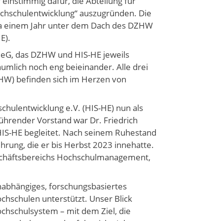
instimmig dafür, die Abteilung für
Hochschulentwicklung“ auszugründen. Die
wa einem Jahr unter dem Dach des DZHW
E).
IS eG, das DZHW und HIS-HE jeweils
äumlich noch eng beieinander. Alle drei
ZHW) befinden sich im Herzen von
schulentwicklung e.V. (HIS-HE) nun als
führender Vorstand war Dr. Friedrich
HIS-HE begleitet. Nach seinem Ruhestand
rung, die er bis Herbst 2023 innehatte.
eschäftsbereichs Hochschulmanagement,
unabhängiges, forschungsbasiertes
hschulen unterstützt. Unser Blick
Hochschulsystem – mit dem Ziel, die