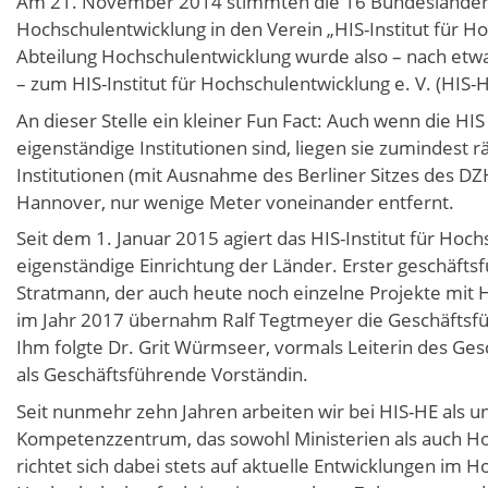
Am 21. November 2014 stimmten die 16 Bundesländer e
Hochschulentwicklung in den Verein „HIS-Institut für 
Abteilung Hochschulentwicklung wurde also – nach et
– zum HIS-Institut für Hochschulentwicklung e. V. (HIS-H
An dieser Stelle ein kleiner Fun Fact: Auch wenn die H
eigenständige Institutionen sind, liegen sie zumindest r
Institutionen (mit Ausnahme des Berliner Sitzes des D
Hannover, nur wenige Meter voneinander entfernt.
Seit dem 1. Januar 2015 agiert das HIS-Institut für Hoch
eigenständige Einrichtung der Länder. Erster geschäfts
Stratmann, der auch heute noch einzelne Projekte mit 
im Jahr 2017 übernahm Ralf Tegtmeyer die Geschäftsfüh
Ihm folgte Dr. Grit Würmseer, vormals Leiterin des G
als Geschäftsführende Vorständin.
Seit nunmehr zehn Jahren arbeiten wir bei HIS-HE als 
Kompetenzzentrum, das sowohl Ministerien als auch Hoc
richtet sich dabei stets auf aktuelle Entwicklungen im 