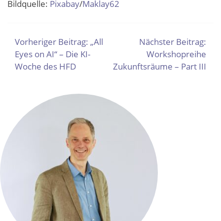
Bildquelle:
Pixabay
/
Maklay62
BEITRAGSNAVIGATION
Vorheriger Beitrag:
„All
Nächster Beitrag:
Eyes on AI“ – Die KI-
Workshopreihe
Woche des HFD
Zukunftsräume – Part III