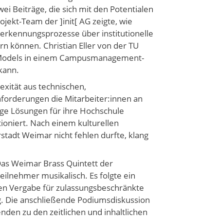
ei Beiträge, die sich mit den Potentialen
jekt-Team der ]init[ AG zeigte, wie
nerkennungsprozesse über institutionelle
 können. Christian Eller von der TU
e Models in einem Campusmanagement-
kann.
exität aus technischen,
nforderungen die Mitarbeiter:innen an
ge Lösungen für ihre Hochschule
ioniert. Nach einem kulturellen
adt Weimar nicht fehlen durfte, klang
as Weimar Brass Quintett der
eilnehmer musikalisch. Es folgte ein
len Vergabe für zulassungsbeschränkte
g. Die anschließende Podiumsdiskussion
nden zu den zeitlichen und inhaltlichen