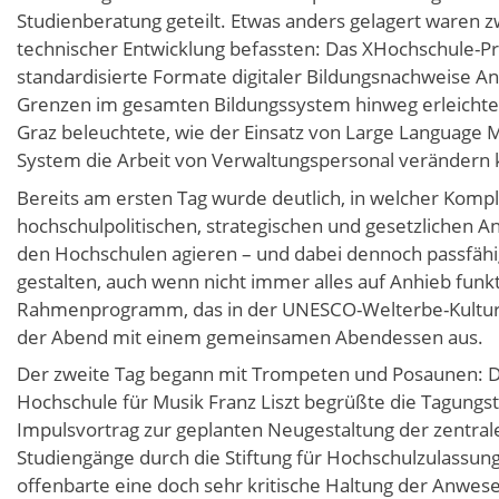
Studienberatung geteilt. Etwas anders gelagert waren zw
technischer Entwicklung befassten: Das XHochschule-Pro
standardisierte Formate digitaler Bildungsnachweise A
Grenzen im gesamten Bildungssystem hinweg erleichtern
Graz beleuchtete, wie der Einsatz von Large Languag
System die Arbeit von Verwaltungspersonal verändern 
Bereits am ersten Tag wurde deutlich, in welcher Kompl
hochschulpolitischen, strategischen und gesetzlichen A
den Hochschulen agieren – und dabei dennoch passfähi
gestalten, auch wenn nicht immer alles auf Anhieb funkt
Rahmenprogramm, das in der UNESCO-Welterbe-Kulturst
der Abend mit einem gemeinsamen Abendessen aus.
Der zweite Tag begann mit Trompeten und Posaunen: D
Hochschule für Musik Franz Liszt begrüßte die Tagungst
Impulsvortrag zur geplanten Neugestaltung der zentra
Studiengänge durch die Stiftung für Hochschulzulassun
offenbarte eine doch sehr kritische Haltung der Anwese